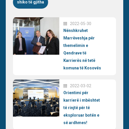
shiko të gjitha
2022-05-30
Nënshkruhet
Marrëveshja për
themelimin e
Qendrave të
Karrierës në tetë
komuna të Kosovës
2022-03-02
Orientimi për
karrierë i mbështet
të rinjtë për të
eksploruar botën e
së ardhmes!