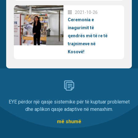
2021-10-26
Ceremonia e
inagurimit të
qendrës më të re të
trajnimeve në
Kosovë!
EYE përdor një qasje sistemike për të kuptuar problemet
dhe aplikon qasje adaptive në menaxhim.
më shumë