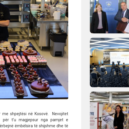
ar me shpejtësi në Kosovë. Nevojitet
ës për t’u magjepsur nga pamjet e
ërbejnë ëmbëlsira të shijshme dhe të