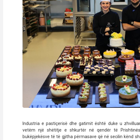
Industria e pastiçerisë dhe gatimit është duke u zhvillu
vetëm një shëtitje e shkurtër në qendër të Prishtin
bukëpjekësve të të gjitha përmasave që në secilin kënd sh