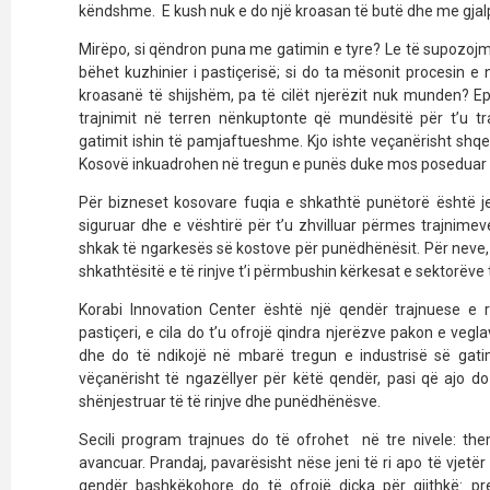
këndshme. E kush nuk e do një kroasan të butë dhe me gj
Mirëpo, si qëndron puna me gatimin e tyre? Le të supozojmë se
bëhet kuzhinier i pastiçerisë; si do ta mësonit procesin e 
kroasanë të shijshëm, pa të cilët njerëzit nuk munden? E
trajnimit në terren nënkuptonte që mundësitë për t’u tr
gatimit ishin të pamjaftueshme. Kjo ishte veçanërisht shqetë
Kosovë inkuadrohen në tregun e punës duke mos poseduar 
Për bizneset kosovare fuqia e shkathtë punëtorë është jet
siguruar dhe e vështirë për t’u zhvilluar përmes trajnime
shkak të ngarkesës së kostove për punëdhënësit. Për neve, 
shkathtësitë e të rinjve t’i përmbushin kërkesat e sektorëve 
Korabi Innovation Center është një qendër trajnuese e
pastiçeri, e cila do t’u ofrojë qindra njerëzve pakon e vegl
dhe do të ndikojë në mbarë tregun e industrisë së gati
vëçanërisht të ngazëllyer për këtë qendër, pasi që ajo do t
shënjestruar të të rinjve dhe punëdhënësve.
Secili program trajnues do të ofrohet në tre nivele: them
avancuar. Prandaj, pavarësisht nëse jeni të ri apo të vjetër 
qendër bashkëkohore do të ofrojë diçka për gjithkë: pr