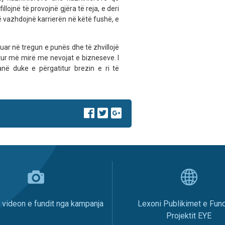
llojnë të provojnë gjëra të reja, e deri
ë vazhdojnë karrierën në këtë fushë, e
ikuar në tregun e punës dhe të zhvillojë
atur më mirë me nevojat e bizneseve. I
në duke e përgatitur brezin e ri të
i videon e fundit nga kampanja
Lexoni Publikimet e Fund
Projektit EYE