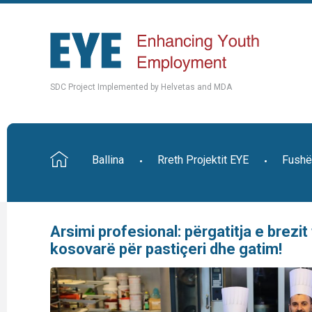
SDC Project Implemented by Helvetas and MDA
Ballina
Rreth Projektit EYE
Fushë
Arsimi profesional: përgatitja e brezit 
kosovarë për pastiçeri dhe gatim!