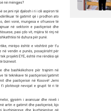
alpë në mëngjes?
 jeni një djalosh i ri i cili aspiron të
ndërlikuar të gatimit që i prodhon ato
po, deri vonë, mungesa e ofruesve të
ajnuar në sektorin e pastiçerisë dhe
suese, pasi çdo vit, mijëra të rinj në
shkathtësi të duhura për punë.
ike, mirëpo është e vështirë për t’u
ve në vendin e punës, posaçërisht për
tek projekti EYE, është me rëndësi që
të biznesit.
 re dhe bashkëkohore për trajnim në
ave të teknikave të pastiçerisë/gatimit
mit dhe pastiçerisë në Kosovë! Jemi
’i plotësojë nevojat e grupit të ri të
elor, gjysëm i avancuar dhe niveli i
në artin e gatimit dhe pastiçerisë, kjo
ej kuzhiniereve dhe kuzhinierëve që