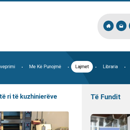
veprimi
Me Kë Punojmë
Lajmet
Libraria
të ri të kuzhinierëve
Të Fundit