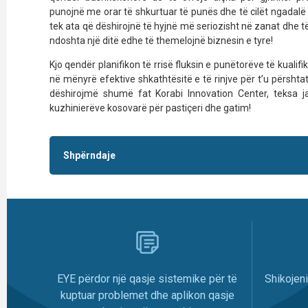
punojnë me orar të shkurtuar të punës dhe të cilët ngadalë fi
tek ata që dëshirojnë të hyjnë më seriozisht në zanat dhe t
ndoshta një ditë edhe të themelojnë biznesin e tyre!
Kjo qendër planifikon të rrisë fluksin e punëtorëve të kualif
në mënyrë efektive shkathtësitë e të rinjve për t’u përsht
dëshirojmë shumë fat Korabi Innovation Center, teksa ja
kuzhinierëve kosovarë për pastiçeri dhe gatim!
Shpërndaje
EYE përdor një qasje sistemike për të
Shikojen
kuptuar problemet dhe aplikon qasje