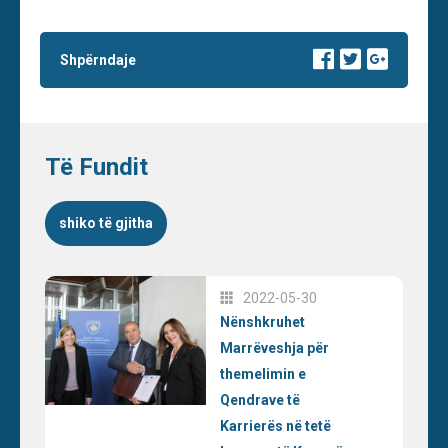
Shpërndaje
Të Fundit
shiko të gjitha
2022-05-30
Nënshkruhet
Marrëveshja për
themelimin e
Qendrave të
Karrierës në tetë