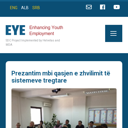
ENG
ALB
SRB
SDC Project Implemented by Helvetas and
MDA
Prezantim mbi qasjen e zhvilimit të
sistemeve tregtare