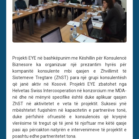
Projekti EYE në bashkëpunim me Këshillin për Konsulencë
Biznesore ka organizuar një prezantim hyrës për
kompanitë konsulente mbi qasjen e Zhvillimit të
Sistemeve Tregtare (ZhST) para një grupi konsulentësh
që janë aktiv në Kosovë. Projekti EYE zbatohet nga
Helvetas Swiss Intercooperation në konzorcium me MDA-
në dhe në mënyrë specifike është duke aplikuar qasjen
ZhST në aktivitetet e veta të projektit. Suksesi ynë
mbështetet fuqishëm në kapacitetin e partnerëve tonë,
duke përfshirë ofruesitë e konsulencës që kryejnë
vlerësime të tregut që të jenë të njoftuar me këtë qasje
pasi ajo përcakton natyrën e intervenimeve të projektit e
poashtu edhe partneritetet tona.