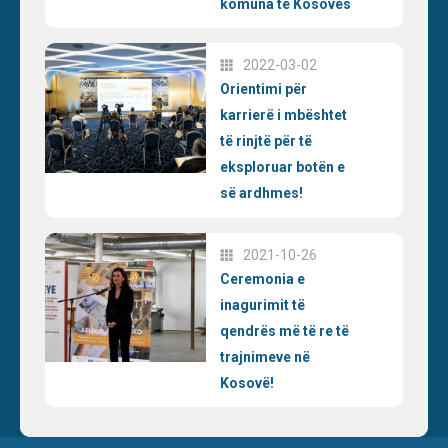
komuna të Kosovës
2022-03-02
Orientimi për
karrierë i mbështet
të rinjtë për të
eksploruar botën e
së ardhmes!
2021-10-26
Ceremonia e
inagurimit të
qendrës më të re të
trajnimeve në
Kosovë!