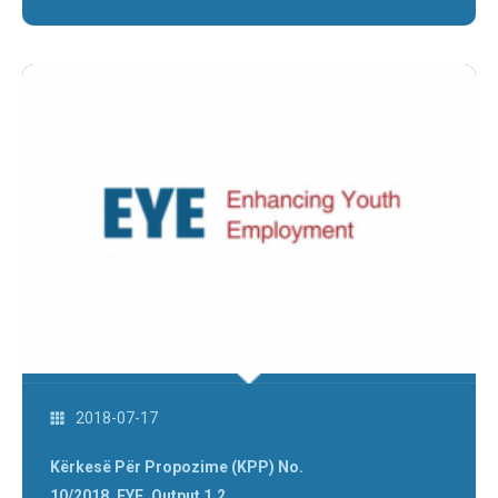
2018-07-17
Kërkesë Për Propozime (KPP) No.
10/2018_EYE_Output 1.2