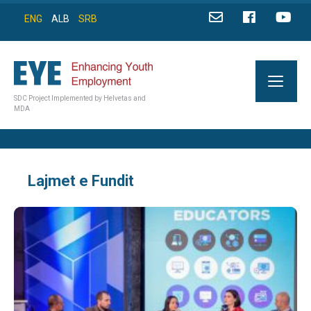
ENG
ALB
SRB
SDC Project Implemented by Helvetas and
MDA
Lajmet e Fundit