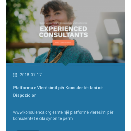
2018-07-17
Platforma e Vlerësimit për Konsulentët tani në
Dispozicion
www.konsulenca.org është një platformë vlerësimi për
konsulentët e cila synon të përm