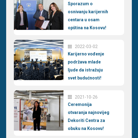
Sporazum o
osnivanju karijernih
centara u osam
opština na Kosovu!
2022-03-02
Karijerno vođenje
podržava mlade
ljude da istražuju
svet budućnosti!
2021-10-26
Ceremonija
otvaranja najnovijeg
Dekoriti Centra za
obuku na Kosovu!