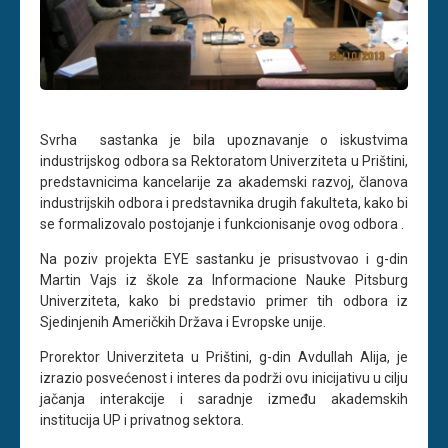
Svrha sastanka je bila upoznavanje o iskustvima
industrijskog odbora sa Rektoratom Univerziteta u Prištini,
predstavnicima kancelarije za akademski razvoj, članova
industrijskih odbora i predstavnika drugih fakulteta, kako bi
se formalizovalo postojanje i funkcionisanje ovog odbora .
Na poziv projekta EYE sastanku je prisustvovao i g-din
Martin Vajs iz škole za Informacione Nauke Pitsburg
Univerziteta, kako bi predstavio primer tih odbora iz
Sjedinjenih Američkih Država i Evropske unije.
Prorektor Univerziteta u Prištini, g-din Avdullah Alija, je
izrazio posvećenost i interes da podrži ovu inicijativu u cilju
jačanja interakcije i saradnje između akademskih
institucija UP i privatnog sektora.