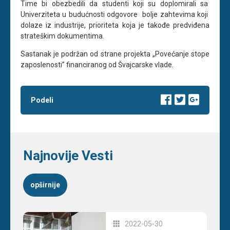
Time bi obezbedili da studenti koji su doplomirali sa
Univerziteta u budućnosti odgovore bolje zahtevima koji
dolaze iz industrije, prioriteta koja je takođe predviđena
strateškim dokumentima.
Sastanak je podržan od strane projekta „Povećanje stope
zaposlenosti” financiranog od Švajcarske vlade.
Podeli
Najnovije Vesti
opširnije
2022-05-30