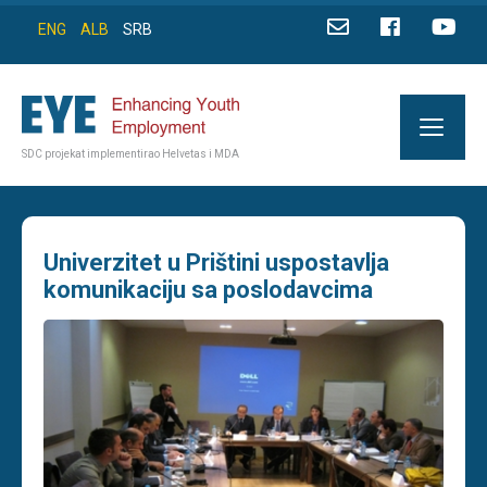
ENG
ALB
SRB
SDC projekat implementirao Helvetas i MDA
Univerzitet u Prištini uspostavlja
komunikaciju sa poslodavcima