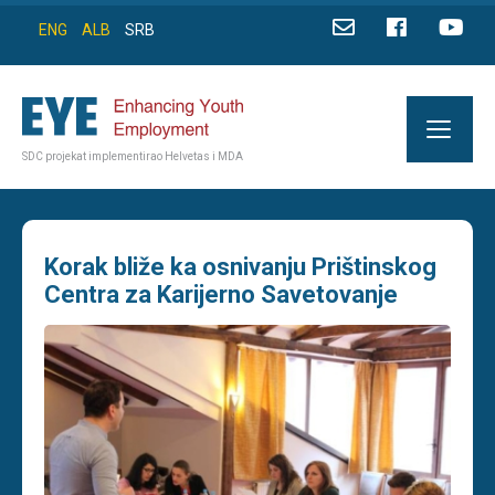
ENG
ALB
SRB
SDC projekat implementirao Helvetas i MDA
Korak bliže ka osnivanju Prištinskog
Centra za Karijerno Savetovanje