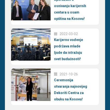
osnivanju karijernih
centara u osam
opština na Kosovu!
2022-03-02
Karijerno vođenje
podržava mlade
ljude da istražuju
svet budućnosti!
2021-10-26
Ceremonija
otvaranja najnovijeg
Dekoriti Centra za
obuku na Kosovu!