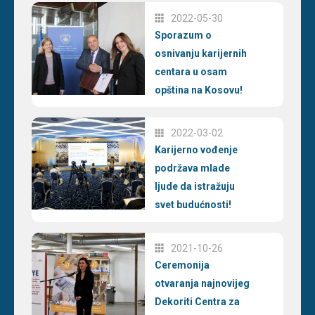
2022-05-30
Sporazum o
osnivanju karijernih
centara u osam
opština na Kosovu!
2022-03-02
Karijerno vođenje
podržava mlade
ljude da istražuju
svet budućnosti!
2021-10-26
Ceremonija
otvaranja najnovijeg
Dekoriti Centra za