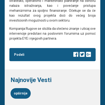
strateško, operativno i marketinško planiranje na osnovu
nalaza istraživanja, kao i povećanje pristupa
mehanizmima za spoljno finansiranje. Očekuje se da će
kao rezultat ovog projekta doći do većeg broja
investicionih mogućnosti u ovom sektoru.
Kompanija Rugove se složila da stečeno znanje i uticaj ove
intervencije predstavi na poslovnim forumima uz pomoć
projekta EYE i njegovih partnera.
Podeli
Najnovije Vesti
opširnije