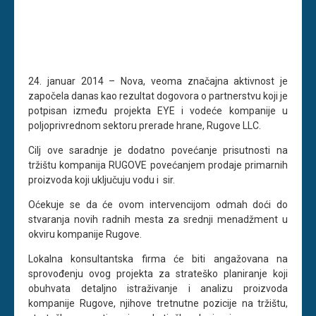
24. januar 2014 – Nova, veoma značajna aktivnost je
započela danas kao rezultat dogovora o partnerstvu koji je
potpisan između projekta EYE i vodeće kompanije u
poljoprivrednom sektoru prerade hrane, Rugove LLC.
Cilj ove saradnje je dodatno povećanje prisutnosti na
tržištu kompanija RUGOVE povećanjem prodaje primarnih
proizvoda koji uključuju vodu i sir.
Oćekuje se da će ovom intervencijom odmah doći do
stvaranja novih radnih mesta za srednji menadžment u
okviru kompanije Rugove.
Lokalna konsultantska firma će biti angažovana na
sprovođenju ovog projekta za strateško planiranje koji
obuhvata detaljno istraživanje i analizu proizvoda
kompanije Rugove, njihove tretnutne pozicije na tržištu,